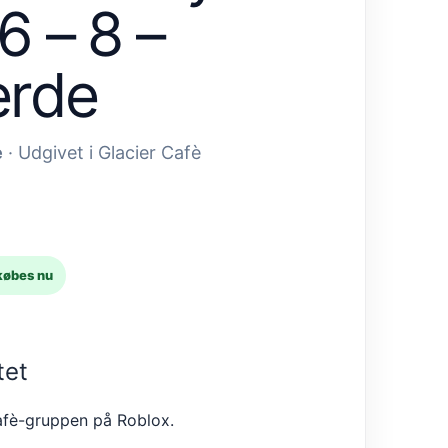
6 – 8 –
erde
è
· Udgivet i Glacier Cafè
købes nu
tet
Cafè-gruppen på Roblox.