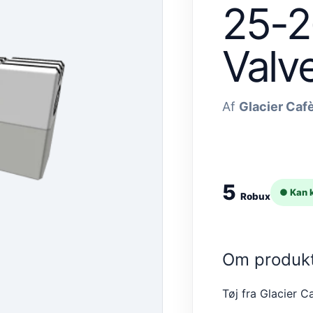
25-2
Valv
Af
Glacier Caf
5
● Kan 
Robux
Om produk
Tøj fra Glacier 