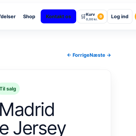
Kurv
🛒
Ydelser
Shop
Kontakt os
Log ind
0
0,00
kr.
← Forrige
Næste →
Til salg
 Madrid
 Jersey