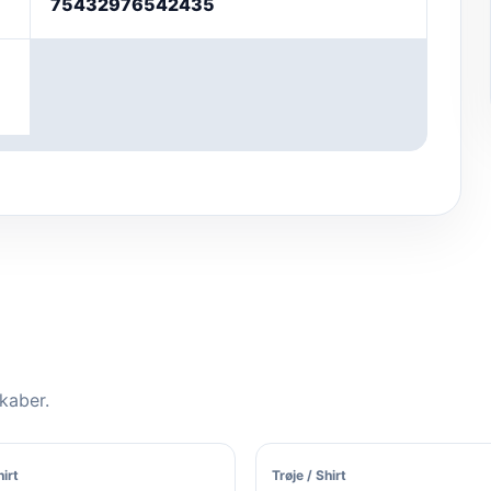
75432976542435
skaber.
hirt
Trøje / Shirt