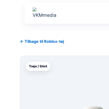
Gå
til
indholdet
← Tilbage til Roblox-tøj
Trøje / Shirt