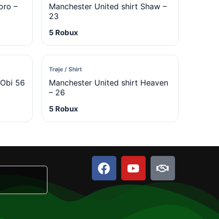
oro –
Manchester United shirt Shaw –
23
5 Robux
Trøje / Shirt
 Obi 56
Manchester United shirt Heaven
– 26
5 Robux
F
Y
H
a
o
a
c
u
n
e
t
d
b
u
s