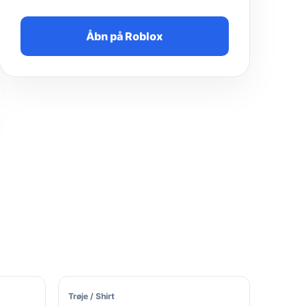
Åbn på Roblox
Trøje / Shirt