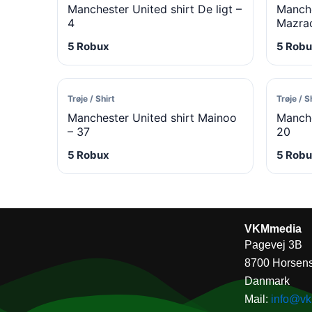
Manchester United shirt De ligt –
Manche
4
Mazrao
5 Robux
5 Robu
Trøje / Shirt
Trøje / S
Manchester United shirt Mainoo
Manche
– 37
20
5 Robux
5 Robu
VKMmedia
Pagevej 3B
8700 Horsen
Danmark
Mail:
info@v