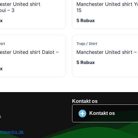
ster United shirt
Manchester United shirt Y
ui – 3
15
x
5 Robux
hirt
Trøje / Shirt
ster United shirt Dalot –
Manchester United shirt –
5 Robux
x
Kontakt os
Kontakt os
s
kmmedia.dk