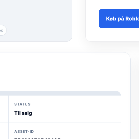
Køb på Robl
ox
STATUS
Til salg
ASSET-ID