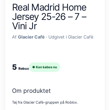
Real Madrid Home
Jersey 25-26 – 7 –
Vini Jr
Af
Glacier Cafè
· Udgivet i Glacier Cafè
5
● Kan købes nu
Robux
Om produktet
Tøj fra Glacier Cafè-gruppen på Roblox.