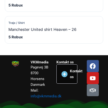
5 Robux
Trøje / Shirt
Manchester United shirt Heaven – 26
5 Robux
F
Y
H
VKMmedia
Kontakt os
Pagevej 3B
a
o
a
Kontakt
8700
c
u
n
os
Horsens
e
t
d
Danmark
b
u
s
Mail:
o
b
h
info@vkmmedia.dk
o
e
a
k
k