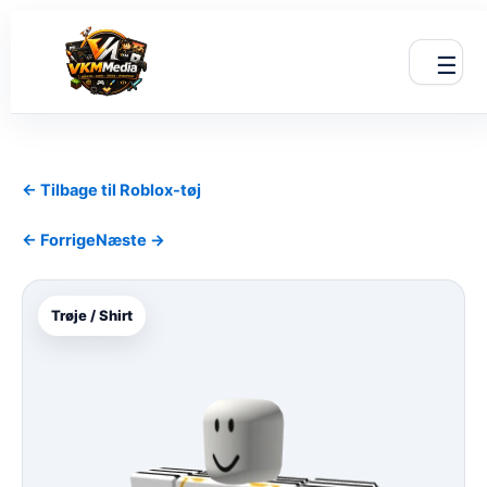
Gå
til
☰
indholdet
← Tilbage til Roblox-tøj
← Forrige
Næste →
Trøje / Shirt