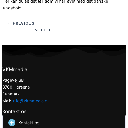
Her kan du se det tøj, som vi har lavet med det danske
landshold
PREVIOUS
NEXT
VKMmedia
Pagevej 3B
8700 Horsens
Danmark
Mail:
info@vkmmedia.dk
Kontakt os
Kontakt os