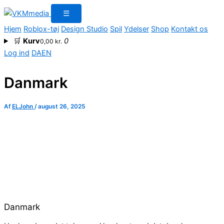
Gå
☰
til
Hjem
Roblox-tøj
Design Studio
Spil
Ydelser
Shop
Kontakt os
indholdet
🛒
Kurv
0
0,00
kr.
Log ind
DA
EN
Danmark
Af
ELJohn
/
august 26, 2025
Danmark