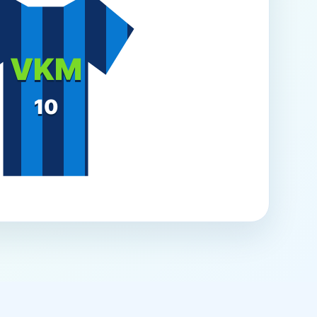
VKM
10