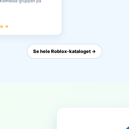
 VKMmedia-gruppen på
re →
Se hele Roblox-kataloget →