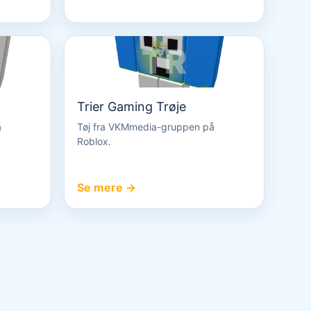
TR
Trier Gaming Trøje
å
Tøj fra VKMmedia-gruppen på
Roblox.
Se mere →