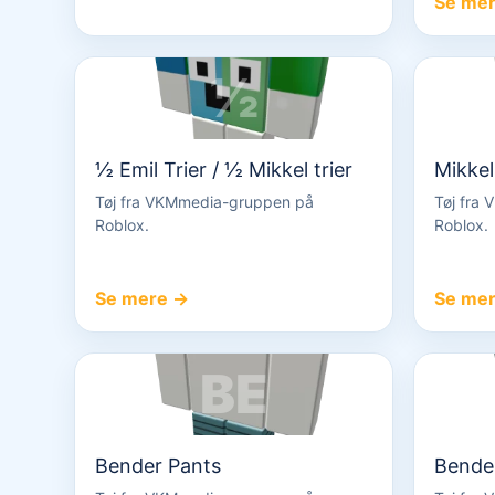
Se me
½
½ Emil Trier / ½ Mikkel trier
Mikkel
Tøj fra VKMmedia-gruppen på
Tøj fra
Roblox.
Roblox.
Se mere →
Se me
BE
Bender Pants
Bender