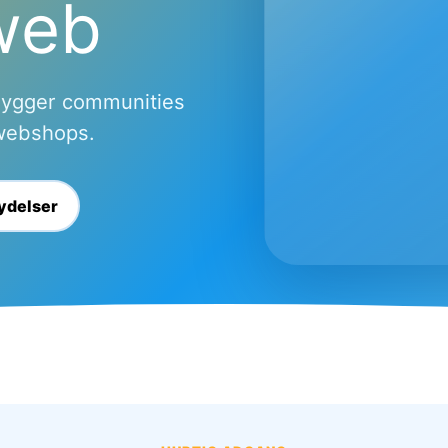
web
, bygger communities
webshops.
ydelser