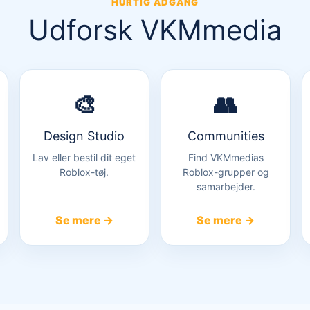
HURTIG ADGANG
Udforsk VKMmedia
🎨
👥
Design Studio
Communities
Lav eller bestil dit eget
Find VKMmedias
Roblox-tøj.
Roblox-grupper og
samarbejder.
Se mere →
Se mere →