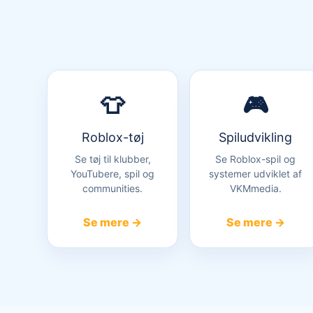
👕
🎮
Roblox-tøj
Spiludvikling
Se tøj til klubber,
Se Roblox-spil og
YouTubere, spil og
systemer udviklet af
communities.
VKMmedia.
Se mere →
Se mere →