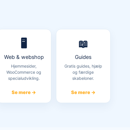
🖥️
📖
Web & webshop
Guides
Hjemmesider,
Gratis guides, hjælp
WooCommerce og
og færdige
specialudvikling.
skabeloner.
Se mere →
Se mere →