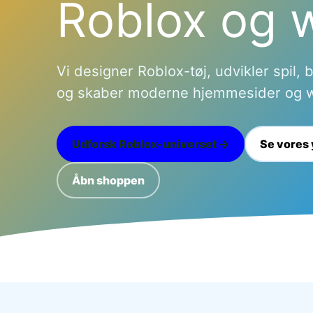
Roblox og 
Vi designer Roblox-tøj, udvikler spil
og skaber moderne hjemmesider og 
Udforsk Roblox-universet →
Se vores 
Åbn shoppen