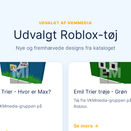
UDVALGT AF VKMMEDIA
Udvalgt Roblox-tøj
Nye og fremhævede designs fra kataloget
MI
EM
 Trier - Hvor er Max?
Emil Trier trøje - Grøn
Tøj fra VKMmedia-gruppen p
 VKMmedia-gruppen på
Roblox.
Se mere →