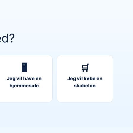
ed?
🖥️
🛒
Jeg vil have en
Jeg vil købe en
hjemmeside
skabelon