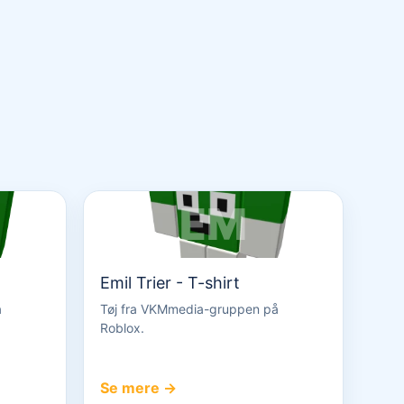
EM
Emil Trier - T-shirt
å
Tøj fra VKMmedia-gruppen på
Roblox.
Se mere →