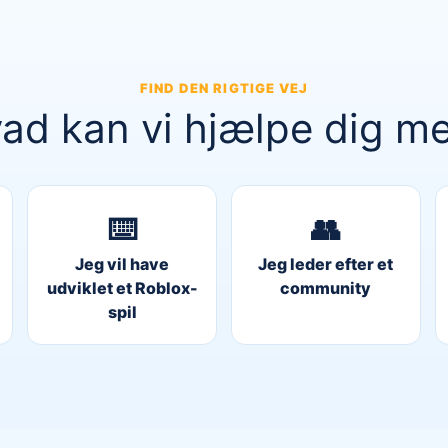
FIND DEN RIGTIGE VEJ
ad kan vi hjælpe dig m
⌨️
👥
Jeg vil have
Jeg leder efter et
udviklet et Roblox-
community
spil