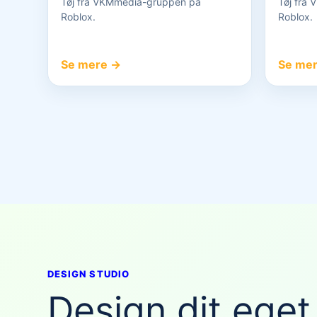
Tøj fra VKMmedia-gruppen på
Tøj fra
Roblox.
Roblox.
Se mere →
Se me
DESIGN STUDIO
Design dit eget