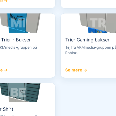
re →
MI
TR
 Trier - Bukser
Trier Gaming bukser
 VKMmedia-gruppen på
Tøj fra VKMmedia-gruppen p
Roblox.
re →
Se mere →
BE
 Shirt