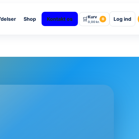
Kurv
🛒
Ydelser
Shop
Kontakt os
Log ind
0
0,00
kr.