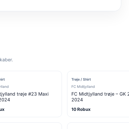
skaber.
hirt
Trøje / Shirt
ylland
FC Midtjylland
jylland trøje #23 Maxi
FC Midtjylland trøje – GK
2024
2024
ux
10 Robux