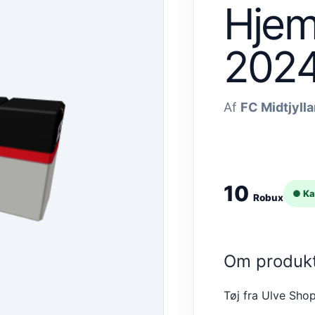
Hjem
202
Af
FC Midtjyll
10
● Ka
Robux
Om produk
Tøj fra Ulve Sho