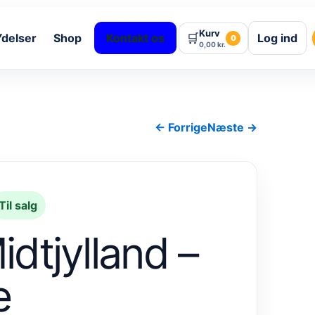
Kurv
🛒
Ydelser
Shop
Kontakt os
Log ind
0
0,00
kr.
← Forrige
Næste →
Til salg
dtjylland –
e