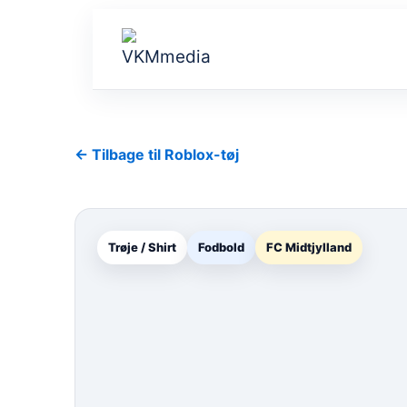
Gå
til
indholdet
← Tilbage til Roblox-tøj
Trøje / Shirt
Fodbold
FC Midtjylland