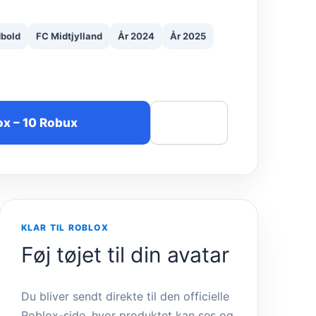
bold
FC Midtjylland
År 2024
År 2025
ox – 10 Robux
Del
KLAR TIL ROBLOX
Føj tøjet til din avatar
Du bliver sendt direkte til den officielle
Roblox-side, hvor produktet kan ses og