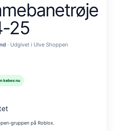
mebanetrøje
4-25
and
· Udgivet i Ulve Shoppen
n købes nu
tet
ppen-gruppen på Roblox.