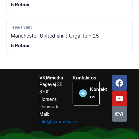
5 Robux
Trøje / Shirt
Manchester United shirt Urgarte – 25
5 Robux
F
Y
H
VKMmedia
Kontakt os
a
o
a
Pagevej 3B
Kontakt
8700
c
u
n
os
Horsens
e
t
d
Danmark
b
u
s
Mail:
o
b
h
info@vkmmedia.dk
o
e
a
k
k