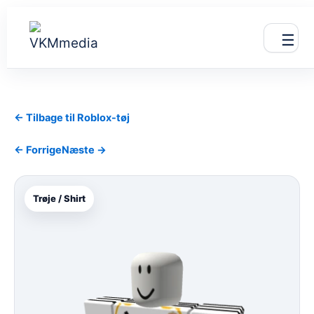
Gå
til
☰
indholdet
← Tilbage til Roblox-tøj
← Forrige
Næste →
Trøje / Shirt