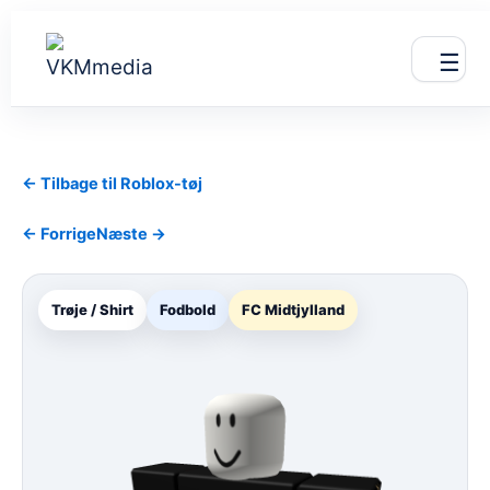
Gå
til
☰
indholdet
← Tilbage til Roblox-tøj
← Forrige
Næste →
Trøje / Shirt
Fodbold
FC Midtjylland