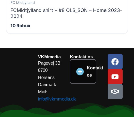
FC Midtjylland
FCMidtjylland shirt – #8 OLS_SON – Home 2023-
2024
10 Robux
F
Y
H
VKMmedia
Kontakt os
a
o
a
Pagevej 3B
Kontakt
8700
c
u
n
os
Horsens
e
t
d
Danmark
b
u
s
Mail:
o
b
h
info@vkmmedia.dk
o
e
a
k
k
e