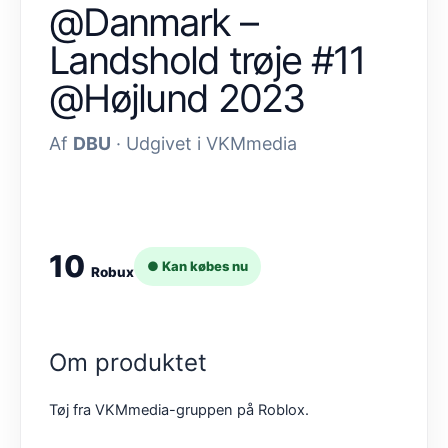
@Danmark –
Landshold trøje #11
@Højlund 2023
Af
DBU
· Udgivet i VKMmedia
10
● Kan købes nu
Robux
Om produktet
Tøj fra VKMmedia-gruppen på Roblox.