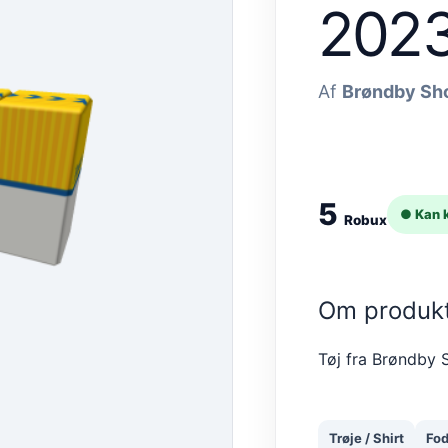
202
Af
Brøndby Sh
5
● Kan 
Robux
Om produk
Tøj fra Brøndby
Trøje / Shirt
Fod