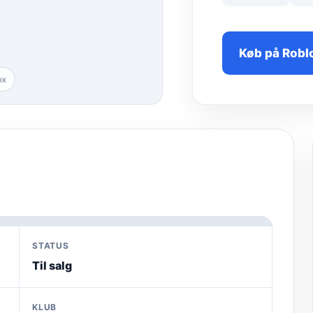
Køb på Robl
ox
STATUS
Til salg
KLUB