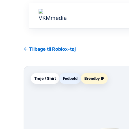
Gå
til
indholdet
← Tilbage til Roblox-tøj
Trøje / Shirt
Fodbold
Brøndby IF