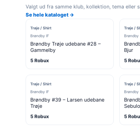
Valgt ud fra samme klub, kollektion, tema eller 
Se hele kataloget →
Trøje / Shirt
Trøje / S
Brøndby IF
Brøndby 
Brøndby Trøje udebane #28 –
Brøndb
Gammelby
Bjur
5 Robux
5 Robu
Trøje / Shirt
Trøje / S
Brøndby IF
Brøndby 
Brøndby #39 – Larsen udebane
Brøndb
Trøje
Sebul
5 Robux
5 Robu