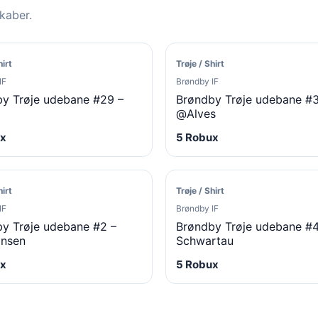
skaber.
hirt
Trøje / Shirt
IF
Brøndby IF
y Trøje udebane #29 –
Brøndby Trøje udebane #
@Alves
x
5 Robux
hirt
Trøje / Shirt
IF
Brøndby IF
y Trøje udebane #2 –
Brøndby Trøje udebane #4
onsen
Schwartau
x
5 Robux