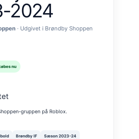
3-2024
oppen
· Udgivet i Brøndby Shoppen
købes nu
tet
 Shoppen-gruppen på Roblox.
bold
Brøndby IF
Sæson 2023-24