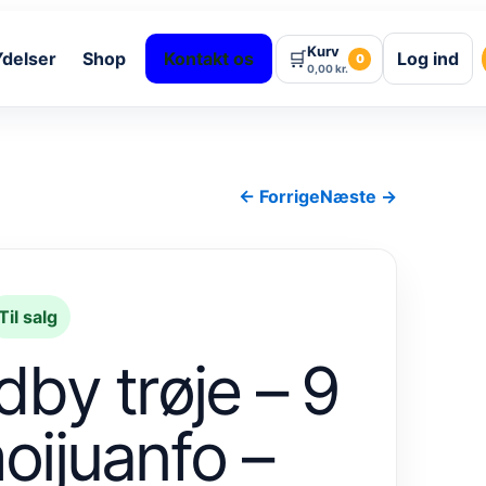
Kurv
🛒
Ydelser
Shop
Kontakt os
Log ind
0
0,00
kr.
← Forrige
Næste →
Til salg
dby trøje – 9
oijuanfo –