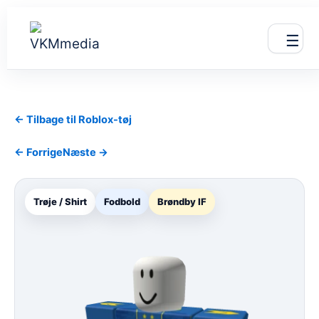
Gå
til
☰
indholdet
← Tilbage til Roblox-tøj
← Forrige
Næste →
Trøje / Shirt
Fodbold
Brøndby IF