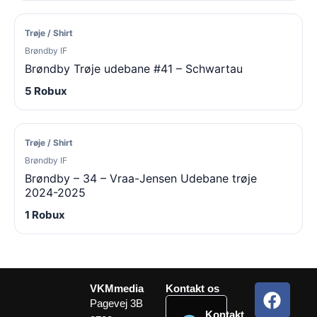
Trøje / Shirt
Brøndby IF
Brøndby Trøje udebane #41 – Schwartau
5 Robux
Trøje / Shirt
Brøndby IF
Brøndby – 34 – Vraa-Jensen Udebane trøje
2024-2025
1 Robux
F
Y
H
VKMmedia
Kontakt os
a
o
a
Pagevej 3B
Kontakt