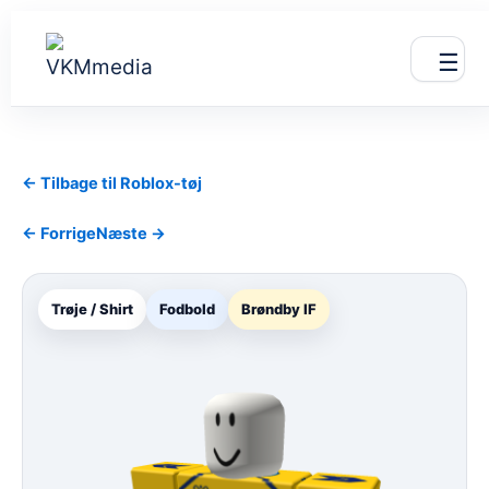
Gå
til
☰
indholdet
← Tilbage til Roblox-tøj
← Forrige
Næste →
Trøje / Shirt
Fodbold
Brøndby IF