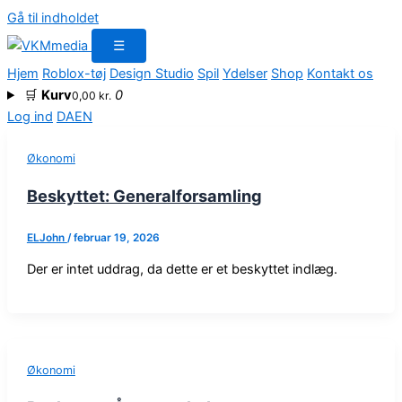
Gå til indholdet
☰
Hjem
Roblox-tøj
Design Studio
Spil
Ydelser
Shop
Kontakt os
🛒
Kurv
0
0,00
kr.
Log ind
DA
EN
Økonomi
Beskyttet: Generalforsamling
ELJohn
/
februar 19, 2026
Der er intet uddrag, da dette er et beskyttet indlæg.
Økonomi