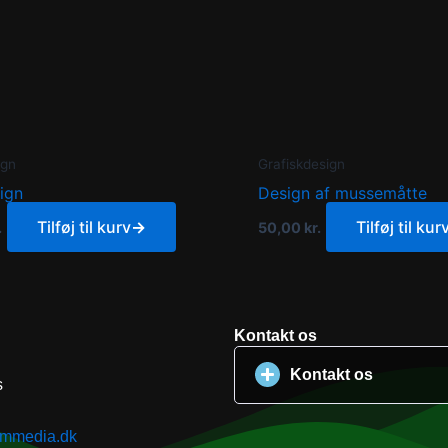
ign
Grafiskdesign
ign
Design af mussemåtte
Tilføj til kurv
→
Tilføj til kur
.
50,00
kr.
Kontakt os
Kontakt os
s
kmmedia.dk