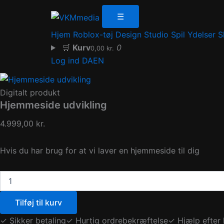
Hjemmeside
Gå
udvikling
☰
til
antal
indholdet
Hjem
Roblox-tøj
Design Studio
Spil
Ydelser
S
🛒
Kurv
0
0,00
kr.
Log ind
DA
EN
Digitalt produkt
Hjemmeside udvikling
4.999,00
kr.
Hvis du har brug for at vi laver en hjemmeside til dig
Tilføj til kurv
✓ Sikker betaling
✓ Hurtig ordrebekræftelse
✓ Hjælp efter