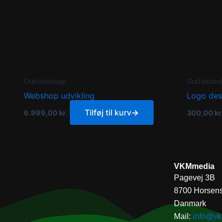
Grafiskdesign
Grafiskdes
Webshop udvikling
Logo des
Tilføj til kurv
→
6.999,00
kr.
300,00
kr
VKMmedia
Pagevej 3B
8700 Horsen
Danmark
Mail:
info@v