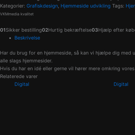
Kategorier:
Grafiskdesign
,
Hjemmeside udvikling
Tags:
Hje
VKMmedia kvalitet
01
Sikker bestilling
02
Hurtig bekræftelse
03
Hjælp efter køb
Beskrivelse
Har du brug for en hjemmeside, så kan vi hjælpe dig med u
alle slags hjemmesider.
Hvis du har en idé eller gerne vil hører mere omkring vore
Relaterede varer
Digital
Digital