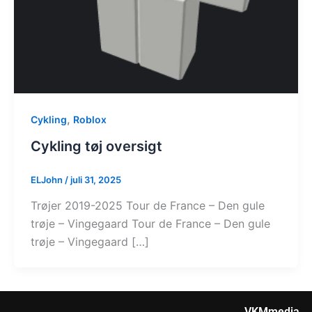
,
Cykling
Roblox
Cykling tøj oversigt
ELJohn
/
juli 31, 2025
Trøjer 2019-2025 Tour de France – Den gule
trøje – Vingegaard Tour de France – Den gule
trøje – Vingegaard […]
VKMmedia