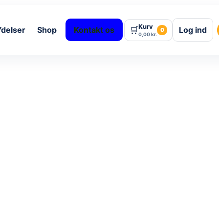
Kurv
🛒
Ydelser
Shop
Kontakt os
Log ind
0
0,00
kr.