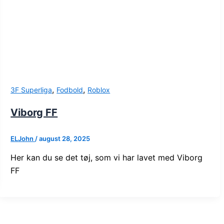
,
,
3F Superliga
Fodbold
Roblox
Viborg FF
ELJohn
/
august 28, 2025
Her kan du se det tøj, som vi har lavet med Viborg
FF