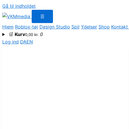
Gå til indholdet
☰
Hjem
Roblox-tøj
Design Studio
Spil
Ydelser
Shop
Kontakt
🛒
Kurv
0
0,00
kr.
Log ind
DA
EN