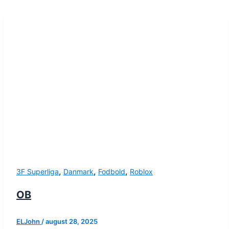
,
,
,
3F Superliga
Danmark
Fodbold
Roblox
OB
ELJohn
/
august 28, 2025