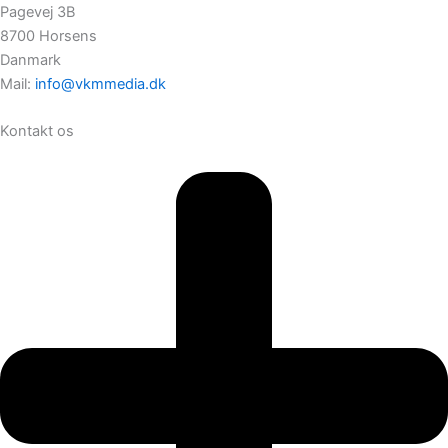
Pagevej 3B
8700 Horsens
Danmark
Mail:
info@vkmmedia.dk
Kontakt os