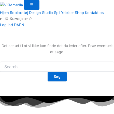
Søg
Gå
☰
efter:
til
Hjem
Roblox-tøj
Design Studio
Spil
Ydelser
Shop
Kontakt os
indholdet
🛒
Kurv
0
0,00
kr.
Log ind
DA
EN
Det ser ud til at vi ikke kan finde det du leder efter. Prøv eventuelt
at søge.