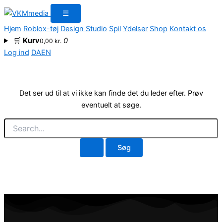
Søg
Gå
☰
efter:
til
Hjem
Roblox-tøj
Design Studio
Spil
Ydelser
Shop
Kontakt os
indholdet
🛒
Kurv
0
0,00
kr.
Log ind
DA
EN
Det ser ud til at vi ikke kan finde det du leder efter. Prøv
eventuelt at søge.