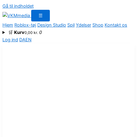
Gå til indholdet
☰
Hjem
Roblox-tøj
Design Studio
Spil
Ydelser
Shop
Kontakt os
🛒
Kurv
0
0,00
kr.
Log ind
DA
EN