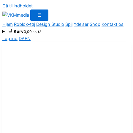
Gå til indholdet
☰
Hjem
Roblox-tøj
Design Studio
Spil
Ydelser
Shop
Kontakt os
🛒
Kurv
0
0,00
kr.
Log ind
DA
EN