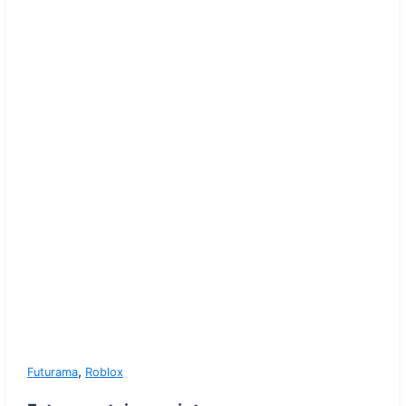
,
Futurama
Roblox