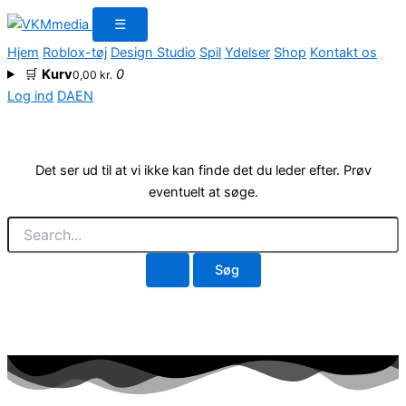
Søg
Gå
☰
efter:
til
Hjem
Roblox-tøj
Design Studio
Spil
Ydelser
Shop
Kontakt os
indholdet
🛒
Kurv
0
0,00
kr.
Log ind
DA
EN
Det ser ud til at vi ikke kan finde det du leder efter. Prøv
eventuelt at søge.