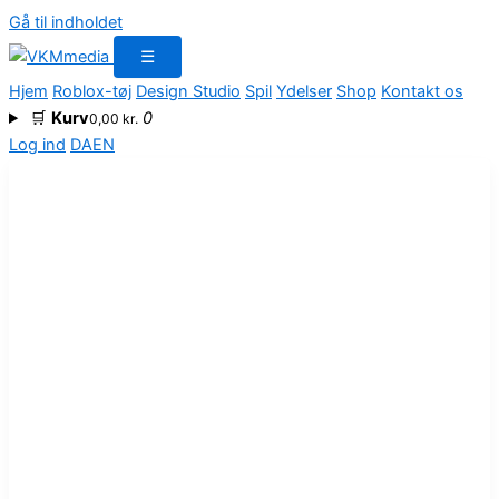
Gå til indholdet
☰
Hjem
Roblox-tøj
Design Studio
Spil
Ydelser
Shop
Kontakt os
🛒
Kurv
0
0,00
kr.
Log ind
DA
EN