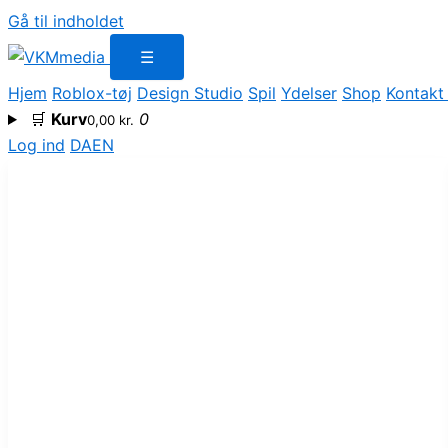
Gå til indholdet
☰
Hjem
Roblox-tøj
Design Studio
Spil
Ydelser
Shop
Kontakt
🛒
Kurv
0
0,00
kr.
Log ind
DA
EN