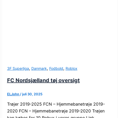
,
,
,
3F Superliga
Danmark
Fodbold
Roblox
FC Nordsjælland tøj oversigt
ELJohn
/
juli 30, 2025
Trøjer 2019-2025 FCN – Hjemmebanetrøje 2019-
2020 FCN – Hjemmebanetrøje 2019-2020 Trøjen
kan købes for 10 Robux i vores gruppe Link