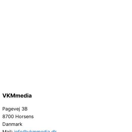
VKMmedia
Pagevej 3B
8700 Horsens
Danmark
Mail:
info@vkmmedia.dk