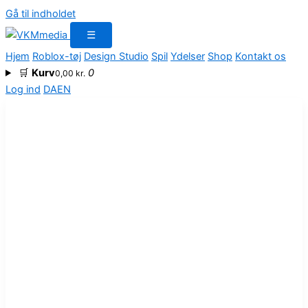
Gå til indholdet
☰
Hjem
Roblox-tøj
Design Studio
Spil
Ydelser
Shop
Kontakt os
🛒
Kurv
0
0,00
kr.
Log ind
DA
EN