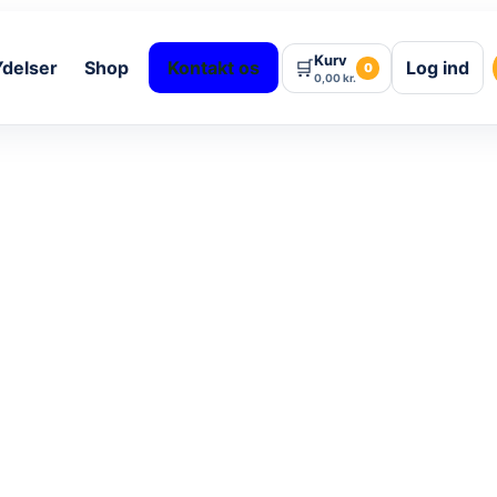
Kurv
🛒
Ydelser
Shop
Kontakt os
Log ind
0
0,00
kr.