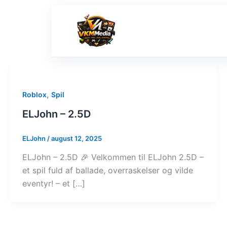
Gå
til
indholdet
,
Roblox
Spil
ELJohn – 2.5D
ELJohn
/
august 12, 2025
ELJohn – 2.5D 🎉 Velkommen til ELJohn 2.5D –
et spil fuld af ballade, overraskelser og vilde
eventyr! – et […]