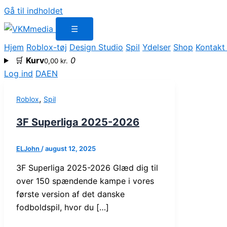
Gå til indholdet
☰
Hjem
Roblox-tøj
Design Studio
Spil
Ydelser
Shop
Kontakt
🛒
Kurv
0
0,00
kr.
Log ind
DA
EN
,
Roblox
Spil
3F Superliga 2025-2026
ELJohn
/
august 12, 2025
3F Superliga 2025-2026 Glæd dig til
over 150 spændende kampe i vores
første version af det danske
fodboldspil, hvor du […]